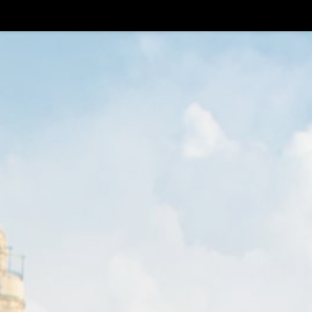
+
!!!BLUE FRIDAY SALE
Thinkers
0
HE
YARAI® MIXING GLASS