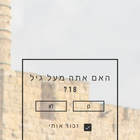
500 מ”ל
האם אתה מעל גיל
18?
+
-
הוספה לסל
כן
לא
זכור אותי