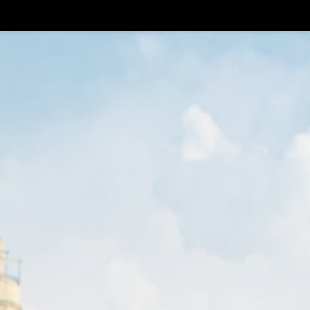
+
!!!BLUE FRIDAY SALE
Thinkers
0
HE
חנות הספירטים
עגלת קניות
אל תפספסו את
המועדון -
THINKERS CIRCLE
ההצטרפות ללא עלות
משלוח חינם ברכישה הראשונה